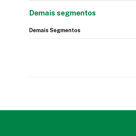
Demais segmentos
Colchão
Cor
Demais Segmentos
Lençol
Ed
Livro, Bíblia ou Caderno
Est
Nec
de 
Toalha de Mesa