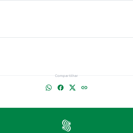
tina
Móveis Estofados
redom
Travesseiro ou
Almofada
Compartilhar
ojo (Penal),
Pipa
essaire ou Capinha
Óculos