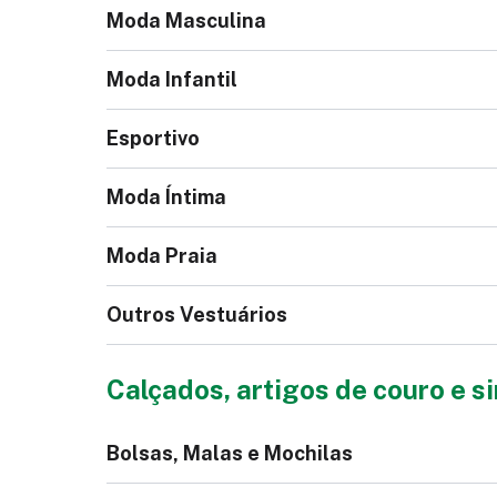
Moda Masculina
Moda Infantil
Esportivo
Vestido Leve
Jaq
Fe
Moda Íntima
Jaqueta Jeans Masculina
Blu
Moda Praia
Macacão Infantil
Outros Vestuários
Calção Futebol
Ca
Cueca
Pi
Calçados, artigos de couro e s
Saia Pesada
Ve
Bermuda Tactel
Su
Bolsas, Malas e Mochilas
Camisa Polo
Gr