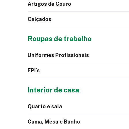
Máscara
Ro
Artigos de Couro
Corta Vento
Calçados
Bolsa
Ma
Roupas de trabalho
Calça Jeans Feminina
Ja
Sin
Fe
Carteira
Pul
Calça Jeans Masculina
Jaq
Uniformes Profissionais
Re
Ma
Pantufa
Cal
EPI’s
Interior de casa
Jaleco
Scr
Blusa Feminina
Quarto e sala
Calçado de Segurança
Lu
Cama, Mesa e Banho
Bota Feminina