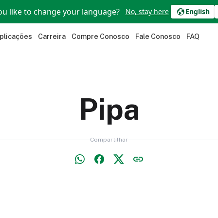
u like to change your language?
No, stay here
English
plicações
Carreira
Compre Conosco
Fale Conosco
FAQ
Pipa
Compartilhar