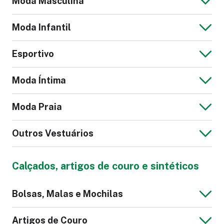
Moda Masculina
Moda Infantil
Vestido Leve
Jaqueta de Couro
Esportivo
Feminina
Jaqueta Jeans
Blusa Masculina
Moda Íntima
Masculina
Macacão Infantil
Moda Praia
Calção Futebol
Calça Legging
Outros Vestuários
Cueca
Pijama
Calça Social
Suéter Feminino
Calçados, artigos de couro e sintéticos
Feminina
Bermuda Tactel
Sunga
Blazer Masculino
Jaqueta Moletom
Bolsas, Malas e Mochilas
Masculina
Máscara
Roupão
Artigos de Couro
Top Fitness
Macacão