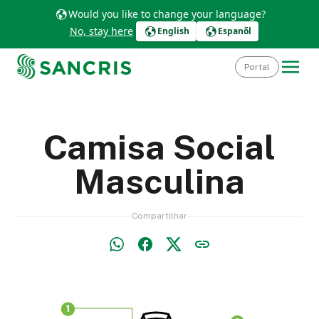
Would you like to change your language?
No, stay here
English
Espanõl
Portal
Camisa Social
Masculina
Compartilhar