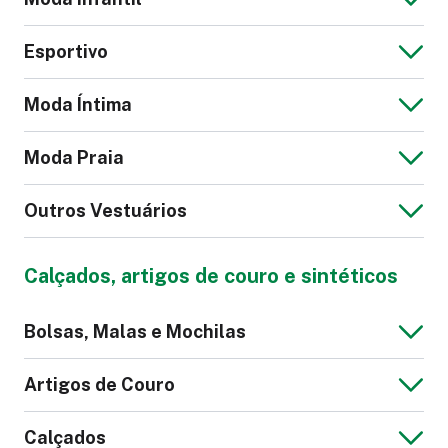
Vestido Leve
Jaqueta de Couro
Esportivo
Feminina
Jaqueta Jeans
Blusa Masculina
Moda Íntima
Masculina
Macacão Infantil
Moda Praia
Calção Futebol
Calça Legging
Outros Vestuários
Cueca
Pijama
Calça Social
Suéter Feminino
Calçados, artigos de couro e sintéticos
Feminina
Bermuda Tactel
Sunga
Blazer Masculino
Jaqueta Moletom
Bolsas, Malas e Mochilas
Masculina
Máscara
Roupão
Artigos de Couro
Top Fitness
Macacão
Ciclismo
Calçados
Camisola
Lingerie