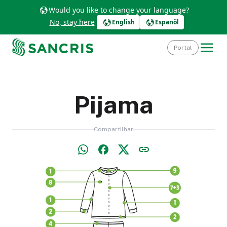
Would you like to change your language?
No, stay here
English
Espanõl
Portal
Pijama
Compartilhar