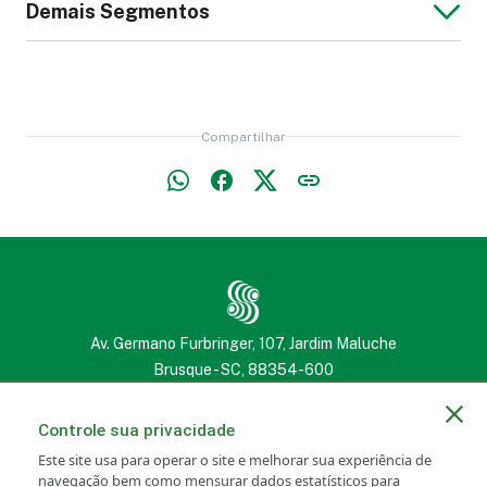
Demais Segmentos
Calça Jeans
Jaqueta de Couro
Lençol
Edredom
Masculina
Masculina
Colete Refletivo
Contra Quedas
Bota Feminina
Compartilhar
Camisa Social
Livro, Bíblia ou
Jaqueta Jeans
Estojo (Penal),
Móveis
Feminina
Caderno
Feminina
Necessaire ou
Estofados
Capinha de
Travesseiro ou
Toalha de Banho
Camisa Social
Óculos
Almofada
ou de Rosto
Masculina
Av. Germano Furbringer, 107, Jardim Maluche
Brusque - SC, 88354-600
(47) 3251 2222
(47) 3251 2222
Blusa Feminina
Controle sua privacidade
Este site usa para operar o site e melhorar sua experiência de
Pipa
Toldo
Toalha de Mesa
navegação bem como mensurar dados estatísticos para