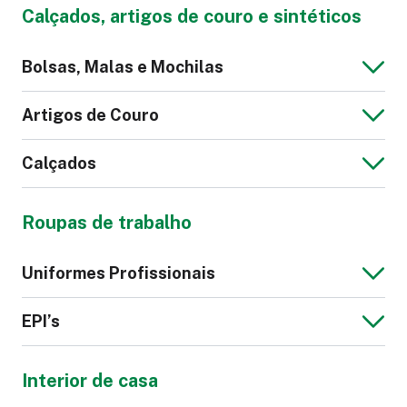
Calça Social
Suéter Feminino
Calçados, artigos de couro e sintéticos
Feminina
Bermuda Tactel
Sunga
Blazer Masculino
Jaqueta Moletom
Bolsas, Malas e Mochilas
Masculina
Máscara
Roupão
Artigos de Couro
Top Fitness
Macacão
Ciclismo
Calçados
Camisola
Lingerie
Saia Pesada
Vestido Pesado
Bolsa
Malas e
Maiô
Biquíni
Roupas de trabalho
Bagagens
Camisa Polo
Gravata
Carteira
Pulseira de Couro
Sintéticas
Gorro
Boné
Uniformes Profissionais
para Relógio
Pantufa
Calçado
Corta Vento
EPI’s
Esportivo
Blazer Feminino
Saia Leve
Interior de casa