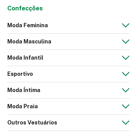
Confecções
Moda Feminina
Moda Masculina
Moda Infantil
Vestido Leve
Jaqueta de Couro
Esportivo
Feminina
Jaqueta Jeans
Blusa Masculina
Moda Íntima
Masculina
Macacão Infantil
Moda Praia
Calção Futebol
Calça Legging
Outros Vestuários
Cueca
Pijama