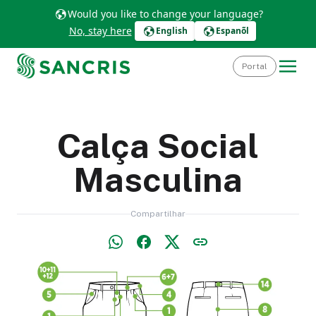
Would you like to change your language?
No, stay here
English
Espanõl
Portal
Calça Social
Masculina
Compartilhar