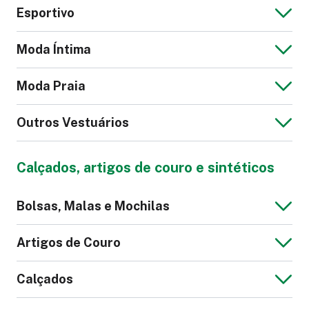
Vestido Leve
Jaqueta de Couro
Esportivo
Feminina
Jaqueta Jeans
Blusa Masculina
Moda Íntima
Masculina
Macacão Infantil
Moda Praia
Calção Futebol
Calça Legging
Outros Vestuários
Cueca
Pijama
Calça Social
Suéter Feminino
Calçados, artigos de couro e sintéticos
Feminina
Bermuda Tactel
Sunga
Blazer Masculino
Jaqueta Moletom
Bolsas, Malas e Mochilas
Masculina
Máscara
Roupão
Artigos de Couro
Top Fitness
Macacão
Ciclismo
Calçados
Camisola
Lingerie
Saia Pesada
Vestido Pesado