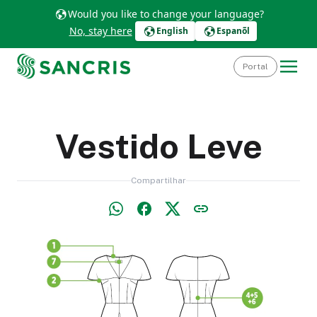
Would you like to change your language?
No, stay here
English
Espanõl
Portal
Vestido Leve
Compartilhar