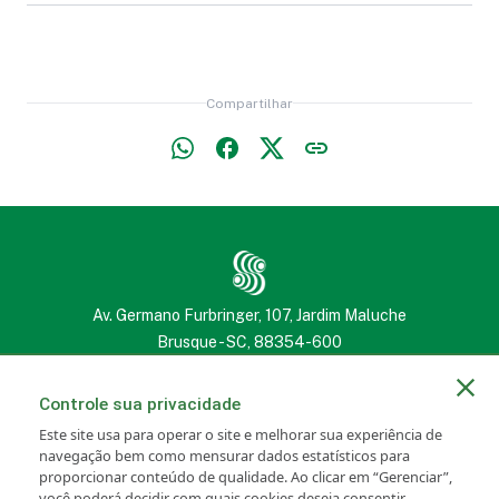
Lençol
Edredom
Masculina
Masculina
Colete Refletivo
Contra Quedas
Bota Feminina
Compartilhar
Camisa Social
Livro, Bíblia ou
Jaqueta Jeans
Estojo (Penal),
Móveis
Feminina
Caderno
Feminina
Necessaire ou
Estofados
Capinha de
Travesseiro ou
Toalha de Banho
Camisa Social
Óculos
Almofada
ou de Rosto
Masculina
Av. Germano Furbringer, 107, Jardim Maluche
Brusque - SC, 88354-600
(47) 3251 2222
(47) 3251 2222
Blusa Feminina
Controle sua privacidade
Este site usa para operar o site e melhorar sua experiência de
Pipa
Toldo
Toalha de Mesa
navegação bem como mensurar dados estatísticos para
proporcionar conteúdo de qualidade. Ao clicar em “Gerenciar”,
você poderá decidir com quais cookies deseja consentir.