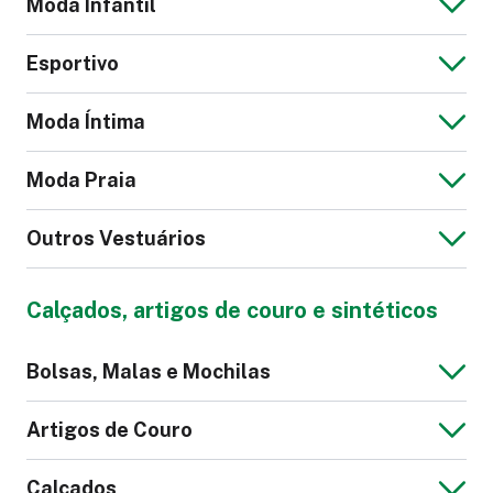
Moda Infantil
Vestido Leve
Jaqueta de Couro
Esportivo
Feminina
Jaqueta Jeans
Blusa Masculina
Moda Íntima
Masculina
Macacão Infantil
Moda Praia
Calção Futebol
Calça Legging
Outros Vestuários
Cueca
Pijama
Calça Social
Suéter Feminino
Calçados, artigos de couro e sintéticos
Feminina
Bermuda Tactel
Sunga
Blazer Masculino
Jaqueta Moletom
Bolsas, Malas e Mochilas
Masculina
Máscara
Roupão
Artigos de Couro
Top Fitness
Macacão
Ciclismo
Calçados