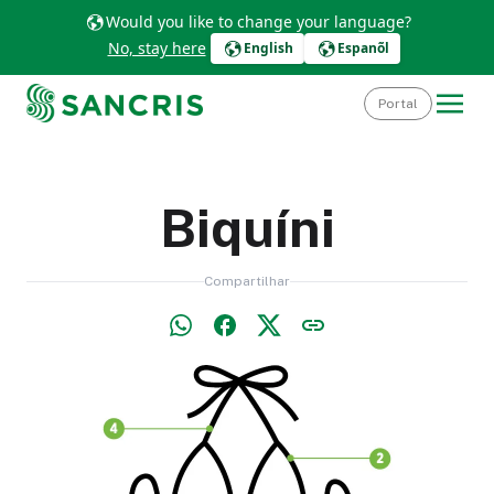
Would you like to change your language?
No, stay here
English
Espanõl
Portal
Biquíni
Compartilhar