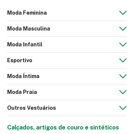
Moda Feminina
Moda Masculina
Moda Infantil
Vestido Leve
Jaqueta de Couro
Esportivo
Feminina
Jaqueta Jeans
Blusa Masculina
Moda Íntima
Masculina
Macacão Infantil
Moda Praia
Calção Futebol
Calça Legging
Outros Vestuários
Cueca
Pijama
Calça Social
Suéter Feminino
Calçados, artigos de couro e sintéticos
Feminina