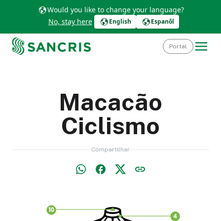
Would you like to change your language?
No, stay here
English
Espanõl
Portal
Macacão
Ciclismo
Compartilhar