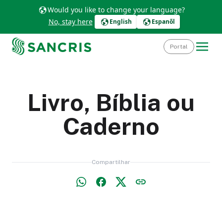
Would you like to change your language?
No, stay here
English
Espanõl
Portal
Livro, Bíblia ou
Caderno
Compartilhar