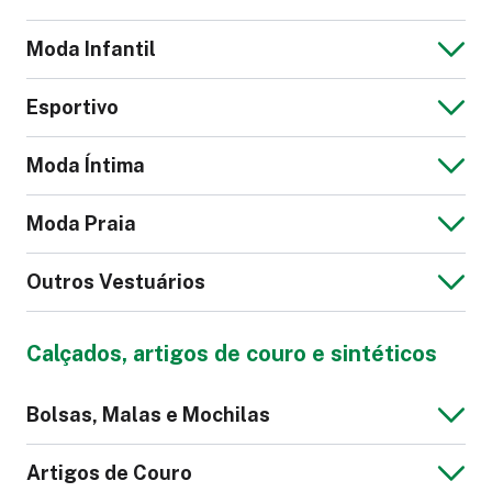
Moda Infantil
Vestido Leve
Jaqueta de Couro
Esportivo
Feminina
Jaqueta Jeans
Blusa Masculina
Moda Íntima
Masculina
Macacão Infantil
Moda Praia
Calção Futebol
Calça Legging
Outros Vestuários
Cueca
Pijama
Calça Social
Suéter Feminino
Calçados, artigos de couro e sintéticos
Feminina
Bermuda Tactel
Sunga
Blazer Masculino
Jaqueta Moletom
Bolsas, Malas e Mochilas
Masculina
Máscara
Roupão
Artigos de Couro
Top Fitness
Macacão