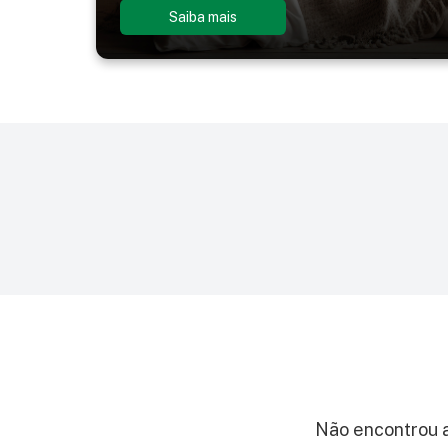
Saiba mais
Barraca
Berm
Blazer Masculino
Blusa
Não encontrou a 