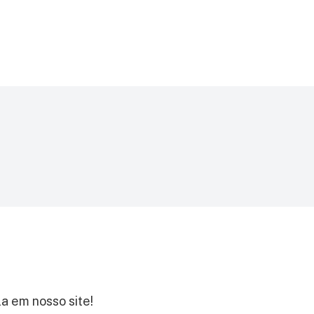
Blazer Feminino
Bolsa
la em nosso site!