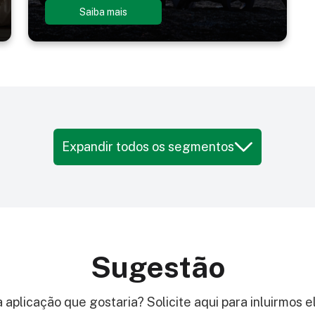
Saiba mais
Expandir todos os segmentos
uda Tactel
Biquíni
Sugestão
 Feminina
Blusa Masculina
aplicação que gostaria? Solicite aqui para inluirmos e