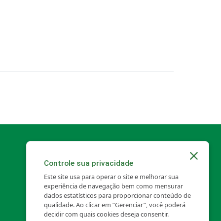
Calça Jeans Feminina
Calça Social Masculina
Camisa Social Feminina
Cintos
Controle sua privacidade
Este site usa para operar o site e melhorar sua
experiência de navegação bem como mensurar
dados estatísticos para proporcionar conteúdo de
qualidade. Ao clicar em “Gerenciar”, você poderá
Corta Vento
decidir com quais cookies deseja consentir.