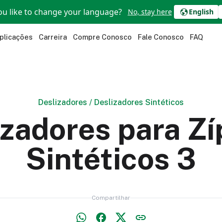
u like to change your language?
No, stay here
English
plicações
Carreira
Compre Conosco
Fale Conosco
FAQ
Deslizadores
/
Deslizadores Sintéticos
izadores para Zí
Sintéticos 3
Compartilhar