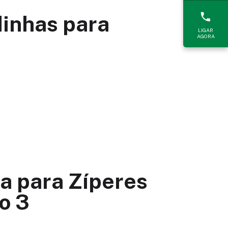
dinhas para
LIGAR
AGORA
a para Zíperes
o 3