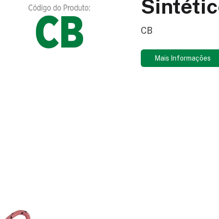
Sintétic
CB
Mais Informações