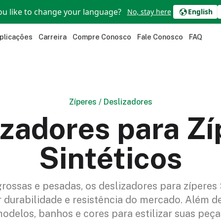
u like to change your language?
No, stay here
English
plicações
Carreira
Compre Conosco
Fale Conosco
FAQ
Zíperes
/
Deslizadores
izadores para Zí
Sintéticos
rossas e pesadas, os deslizadores para zíperes
durabilidade e resistência do mercado. Além d
odelos, banhos e cores para estilizar suas peça