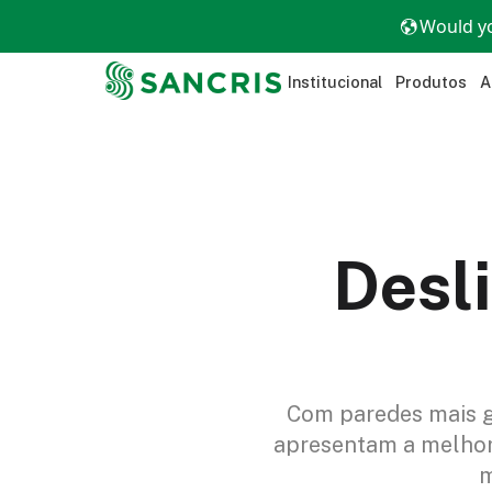
Would yo
Institucional
Produtos
A
Desl
Com paredes mais g
apresentam a melhor 
m