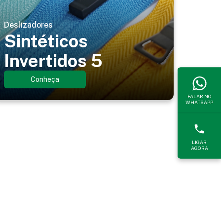
Deslizadores
Sintéticos
Invertidos 5
Conheça
FALAR NO
WHATSAPP
LIGAR
AGORA