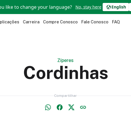
u like to change your language?
No, stay here
English
plicações
Carreira
Compre Conosco
Fale Conosco
FAQ
Zíperes
Cordinhas
Compartilhar