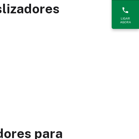
slizadores
LIGAR
AGORA
dores para