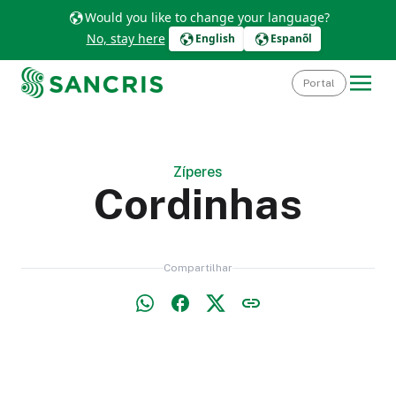
Would you like to change your language?
No, stay here
English
Espanõl
Portal
Zíperes
Cordinhas
Compartilhar