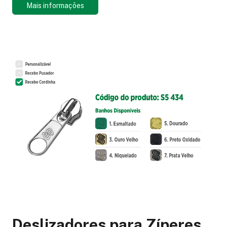
Mais informações
Deslizadores para Zíperes