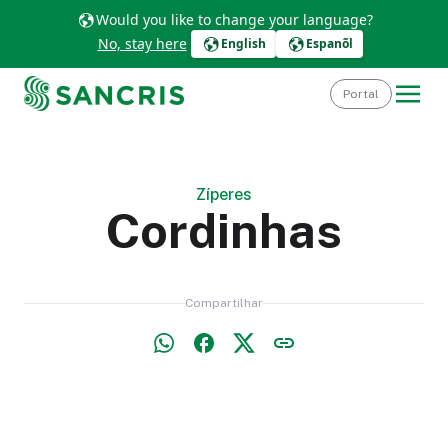
Would you like to change your language?
No, stay here
English
Espanõl
Portal
Zíperes
Cordinhas
Compartilhar