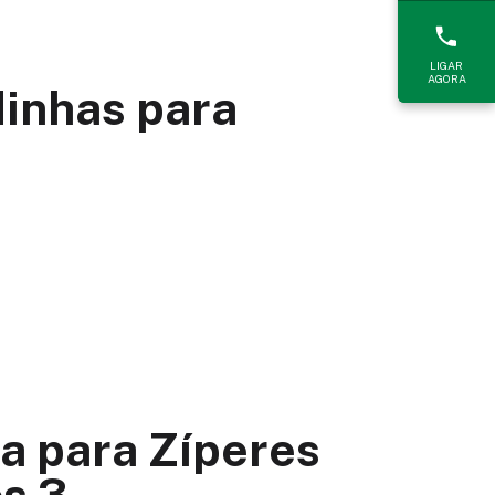
LIGAR
AGORA
dinhas para
a para Zíperes
os 3