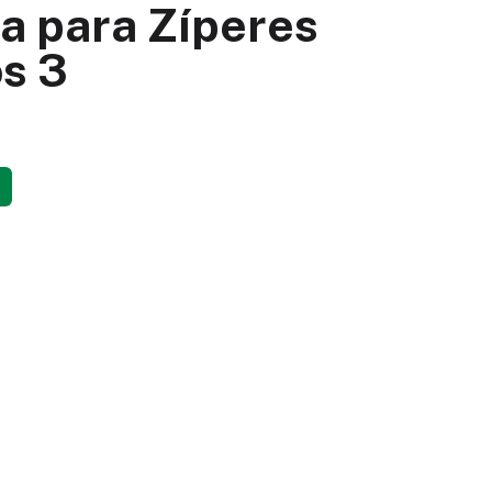
a para Zíperes
os 3