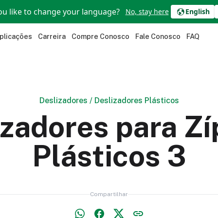
u like to change your language?
No, stay here
English
plicações
Carreira
Compre Conosco
Fale Conosco
FAQ
Deslizadores
/
Deslizadores Plásticos
izadores para Zí
Plásticos 3
Compartilhar