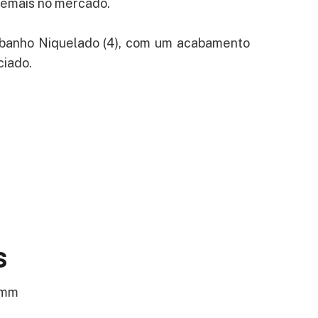
demais no mercado.
o banho Niquelado (4), com um acabamento
ciado.
s
 mm