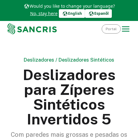
Would you like to change your language?
No, stay here
English
Espanõl
Portal
Deslizadores
/
Deslizadores Sintéticos
Deslizadores
para Zíperes
Sintéticos
Invertidos 5
Com paredes mais grossas e pesadas os