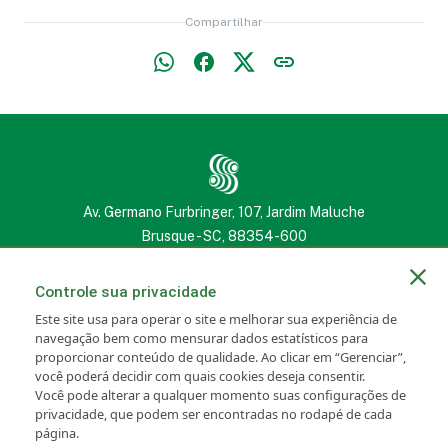
Compartilhar
Av. Germano Furbringer, 107, Jardim Maluche
Brusque - SC, 88354-600
(47) 3251 2222
(47) 3251 2222
Controle sua privacidade
Este site usa para operar o site e melhorar sua experiência de
navegação bem como mensurar dados estatísticos para
proporcionar conteúdo de qualidade. Ao clicar em “Gerenciar”,
você poderá decidir com quais cookies deseja consentir.
Portal SANCRIS
Newsletter
Você pode alterar a qualquer momento suas configurações de
privacidade, que podem ser encontradas no rodapé de cada
Política de Privacidade
Transparência Salarial
página.
Configuração de Cookies