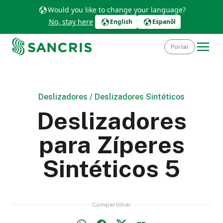
Would you like to change your language?
No, stay here
English
Espanõl
Portal
Deslizadores
/
Deslizadores Sintéticos
Deslizadores
para Zíperes
Sintéticos 5
Compartilhar