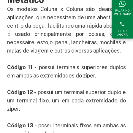
Os modelos Coluna x Coluna são ideais para
FALAR NO
WHATSAPP
aplicações, que necessitem de uma abertura no
centro da peça, facilitando uma rápida abertura.
LIGAR
É usado principalmente por bolsas, cases,
AGORA
necessaire, estojo, penal, lancheiras, mochilas e
malas de viagem e outras diversas aplicações.
Código 11 -
possui terminais superiores duplos
em ambas as extremidades do zíper.
Código 12 -
possui um terminal superior duplo e
um terminal fixo, um em cada extremidade do
zíper.
Código 13 -
possui terminais fixos em ambas as