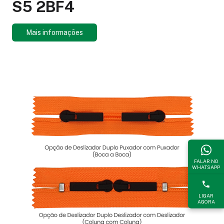
S5 2BF4
Mais informações
FALAR NO
WHATSAPP
LIGAR
AGORA