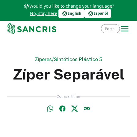
Would you like to change your language?
No, stay here
English
Espanõl
Portal
Zíperes
/
Sintéticos Plástico 5
Zíper Separável
Compartilhar