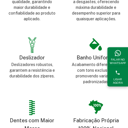
qualidade, garantindo
a desgastes, oferecendo
maior durabilidade e
máxima durabilidade e
confiabilidade ao produto
desempenho superior para
aplicado.
quaisquer aplicações.
Deslizador
Banho Uniforme
FALAR NO
WHATSAPP
Deslizadores robustos,
Acabamento diferenciado,
garantem a resistência e
com tons exclusivos,
durabilidade dos zíperes.
promovendo variantes
LIGAR
padronizadas.
AGORA
Dentes com Maior
Fabricação Própria