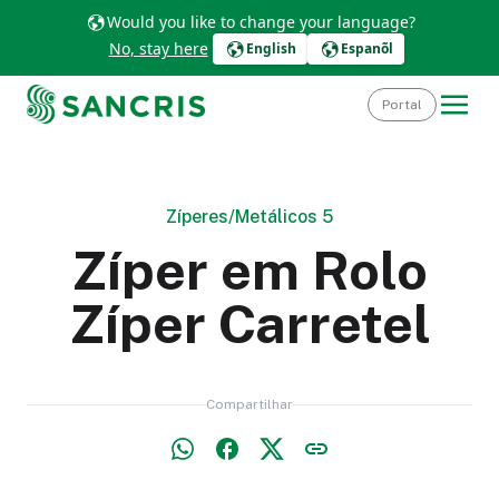
Would you like to change your language?
No, stay here
English
Espanõl
Portal
Zíperes
/
Metálicos 5
Zíper em Rolo
Zíper Carretel
Compartilhar