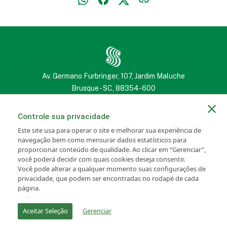
Av. Germano Furbringer, 107, Jardim Maluche
Brusque - SC, 88354-600
(47) 3251 2222
(47) 3251 2222
Controle sua privacidade
Este site usa para operar o site e melhorar sua experiência de
navegação bem como mensurar dados estatísticos para
proporcionar conteúdo de qualidade. Ao clicar em “Gerenciar”,
você poderá decidir com quais cookies deseja consentir.
Portal SANCRIS
Newsletter
Você pode alterar a qualquer momento suas configurações de
privacidade, que podem ser encontradas no rodapé de cada
Política de Privacidade
Transparência Salarial
página.
Configuração de Cookies
Aceitar Seleção
Gerenciar
Português - BR
Español
English