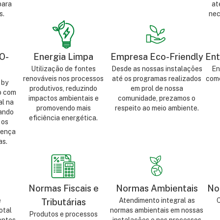
para
at
s.
nec
O-
Energia Limpa
Empresa Eco-Friendly
Ent
Utilização de fontes
Desde as nossas instalações
En
renováveis nos processos
até os programas realizados
como
 by
produtivos, reduzindo
em prol de nossa
o com
impactos ambientais e
comunidade, prezamos o
l na
promovendo mais
respeito ao meio ambiente.
sando
eficiência energética.
 os
sença
as.
Normas Fiscais e
Normas Ambientais
No
e
Atendimento integral as
C
Tributárias
otal
normas ambientais em nossas
Produtos e processos