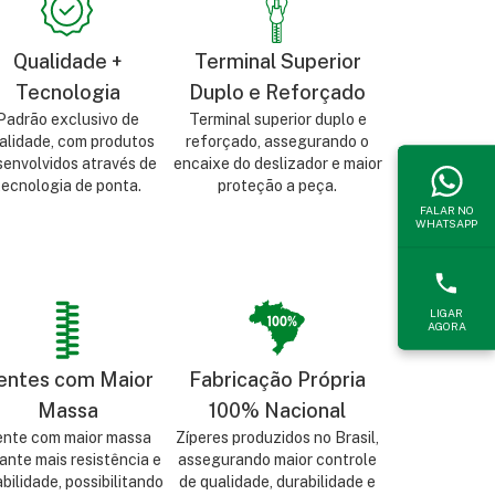
Qualidade +
Terminal Superior
Tecnologia
Duplo e Reforçado
Padrão exclusivo de
Terminal superior duplo e
alidade, com produtos
reforçado, assegurando o
senvolvidos através de
encaixe do deslizador e maior
tecnologia de ponta.
proteção a peça.
FALAR NO
WHATSAPP
LIGAR
AGORA
entes com Maior
Fabricação Própria
Massa
100% Nacional
nte com maior massa
Zíperes produzidos no Brasil,
ante mais resistência e
assegurando maior controle
bilidade, possibilitando
de qualidade, durabilidade e