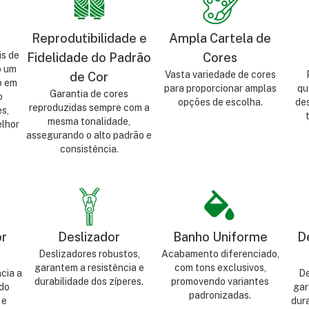
Reprodutibilidade e
Ampla Cartela de
is de
Fidelidade do Padrão
Cores
o um
Vasta variedade de cores
de Cor
o em
para proporcionar amplas
qu
Garantia de cores
o
opções de escolha.
de
reproduzidas sempre com a
s,
mesma tonalidade,
lhor
assegurando o alto padrão e
consistência.
or
Deslizador
Banho Uniforme
D
Deslizadores robustos,
Acabamento diferenciado,
garantem a resistência e
com tons exclusivos,
cia a
De
durabilidade dos zíperes.
promovendo variantes
do
gar
padronizadas.
 e
dura