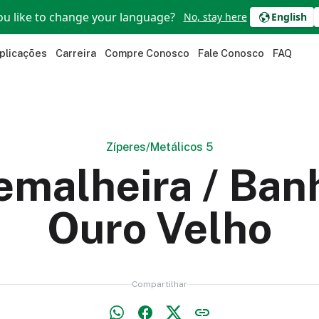
u like to change your language?
No, stay here
English
plicações
Carreira
Compre Conosco
Fale Conosco
FAQ
Zíperes
/
Metálicos 5
emalheira / Ban
Ouro Velho
Compartilhar