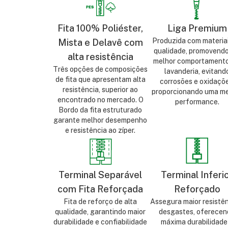
Fita 100% Poliéster,
Liga Premium
Produzida com materia
Mista e Delavê com
qualidade, promovend
alta resistência
melhor comportament
Três opções de composições
lavanderia, evitand
de fita que apresentam alta
corrosões e oxidaçõe
resistência, superior ao
proporcionando uma me
encontrado no mercado. O
performance.
Bordo da fita estruturado
garante melhor desempenho
e resistência ao zíper.
Terminal Separável
Terminal Inferi
com Fita Reforçada
Reforçado
Fita de reforço de alta
Assegura maior resistên
qualidade, garantindo maior
desgastes, oferecen
durabilidade e confiabilidade
máxima durabilidade