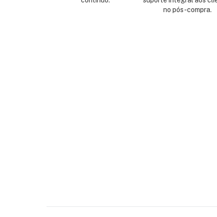
contínuo.
suporte integral aos cli
no pós-compra.