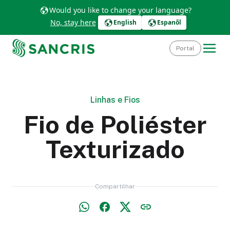
Would you like to change your language?
No, stay here
English
Espanõl
Portal
Linhas e Fios
Fio de Poliéster
Texturizado
Compartilhar