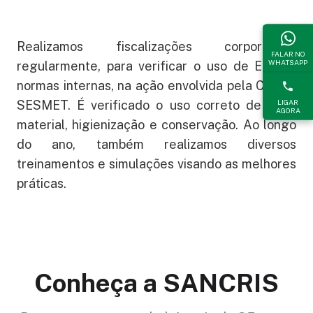
Realizamos fiscalizações corporativas
FALAR NO
WHATSAPP
regularmente, para verificar o uso de EPI’s e
normas internas, na ação envolvida pela CIPA e
LIGAR
SESMET. É verificado o uso correto de cada
AGORA
material, higienização e conservação. Ao longo
do ano, também realizamos diversos
treinamentos e simulações visando as melhores
práticas.
Conheça a SANCRIS