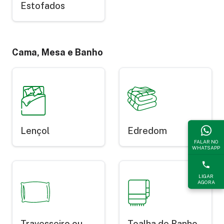
Estofados
Cama, Mesa e Banho
Lençol
Edredom
FALAR NO
WHATSAPP
LIGAR
AGORA
Travesseiro ou
Toalha de Banho