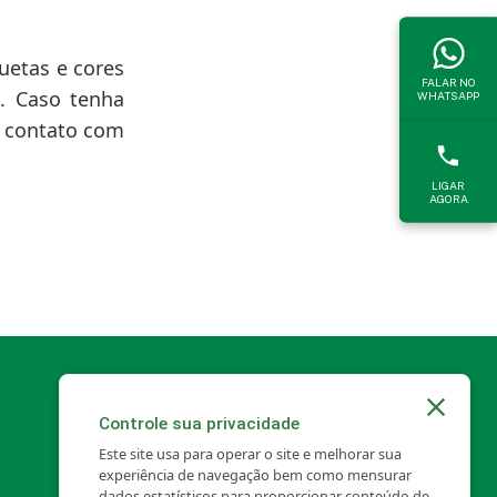
uetas e cores
FALAR NO
. Caso tenha
WHATSAPP
m contato com
LIGAR
AGORA
Controle sua privacidade
Este site usa para operar o site e melhorar sua
experiência de navegação bem como mensurar
dados estatísticos para proporcionar conteúdo de