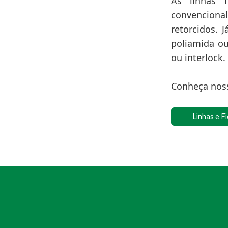
As linhas 
convenciona
retorcidos. 
poliamida ou
ou interlock.
Conheça noss
Linhas e Fi