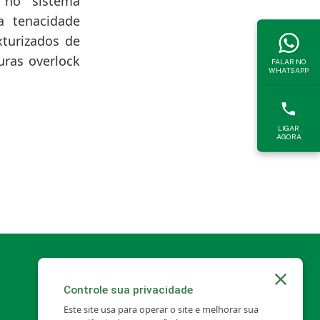
 no sistema
a tenacidade
xturizados de
uras overlock
FALAR NO
WHATSAPP
LIGAR
AGORA
Controle sua privacidade
Este site usa para operar o site e melhorar sua