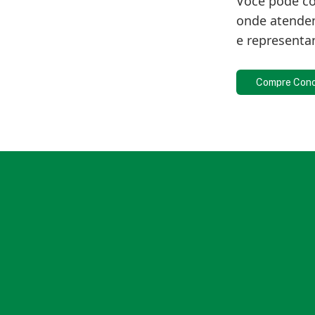
Você pode co
onde atendem
e representa
Compre Con