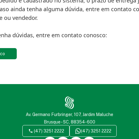
edido é cadastrado no sistema, o prazo de entrega j
Caso ainda tenha alguma dúvida, entre em contato c
e ou vendedor.
enha dúvidas, entre em contato conosco:
sco
Av. Germano Furbringer, 107, Jardim Maluche
Brusque - SC, 88354-600
(47) 3251 2222
(47) 3251 2222