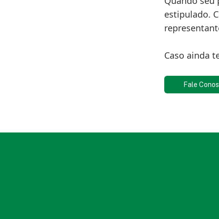
Quando seu p
estipulado. 
representant
Caso ainda t
Fale Cono