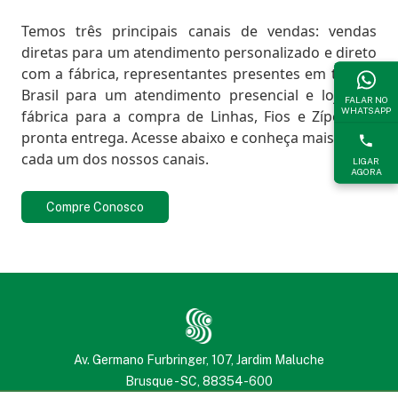
Temos três principais canais de vendas: vendas
diretas para um atendimento personalizado e direto
com a fábrica, representantes presentes em todo o
Brasil para um atendimento presencial e lojas de
FALAR NO
WHATSAPP
fábrica para a compra de Linhas, Fios e Zíperes à
pronta entrega. Acesse abaixo e conheça mais sobre
cada um dos nossos canais.
LIGAR
AGORA
Compre Conosco
Av. Germano Furbringer, 107, Jardim Maluche
Brusque - SC, 88354-600