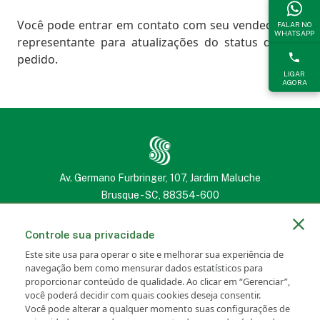
Você pode entrar em contato com seu vendedor ou
FALAR NO
WHATSAPP
representante para atualizações do status do seu
pedido.
LIGAR
AGORA
Av. Germano Furbringer, 107, Jardim Maluche
Brusque - SC, 88354-600
(47) 3251 2222
(47) 3251 2222
Controle sua privacidade
Este site usa para operar o site e melhorar sua experiência de
navegação bem como mensurar dados estatísticos para
proporcionar conteúdo de qualidade. Ao clicar em “Gerenciar”,
você poderá decidir com quais cookies deseja consentir.
Portal SANCRIS
Newsletter
Você pode alterar a qualquer momento suas configurações de