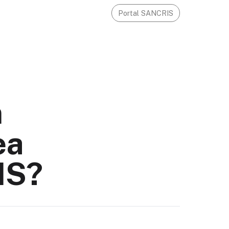
Portal SANCRIS
m
ea
IS?