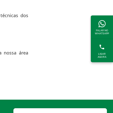
técnicas dos
FALAR NO
WHATSAPP
a nossa área
LIGAR
AGORA