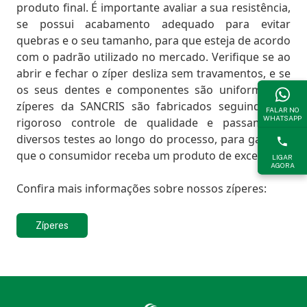
produto final. É importante avaliar a sua resistência,
se possui acabamento adequado para evitar
quebras e o seu tamanho, para que esteja de acordo
com o padrão utilizado no mercado. Verifique se ao
abrir e fechar o zíper desliza sem travamentos, e se
os seus dentes e componentes são uniformes. O
zíperes da SANCRIS são fabricados seguindo um
FALAR NO
WHATSAPP
rigoroso controle de qualidade e passam por
diversos testes ao longo do processo, para garantir
que o consumidor receba um produto de excelência.
LIGAR
AGORA
Confira mais informações sobre nossos zíperes:
Zíperes