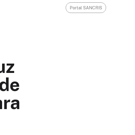
Portal SANCRIS
uz
 de
ara