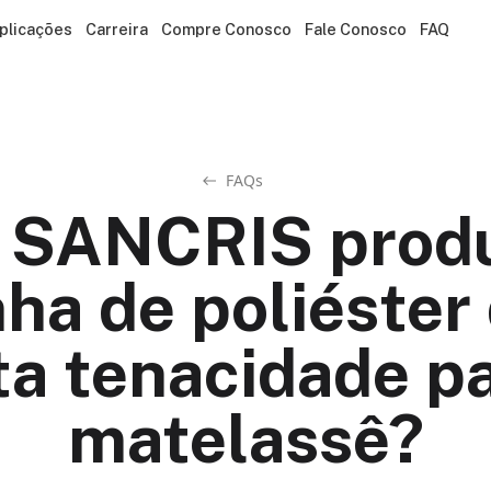
plicações
Carreira
Compre Conosco
Fale Conosco
FAQ
FAQs
 SANCRIS prod
nha de poliéster
ta tenacidade p
matelassê?