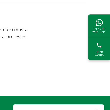
 oferecemos a
FALAR NO
WHATSAPP
ara processos
LIGAR
AGORA