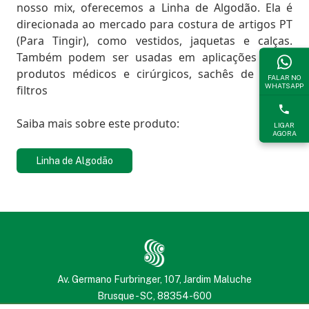
nosso mix, oferecemos a Linha de Algodão. Ela é
direcionada ao mercado para costura de artigos PT
(Para Tingir), como vestidos, jaquetas e calças.
Também podem ser usadas em aplicações como
produtos médicos e cirúrgicos, sachês de chá e
FALAR NO
WHATSAPP
filtros
Saiba mais sobre este produto:
LIGAR
AGORA
Linha de Algodão
Av. Germano Furbringer, 107, Jardim Maluche
Brusque - SC, 88354-600