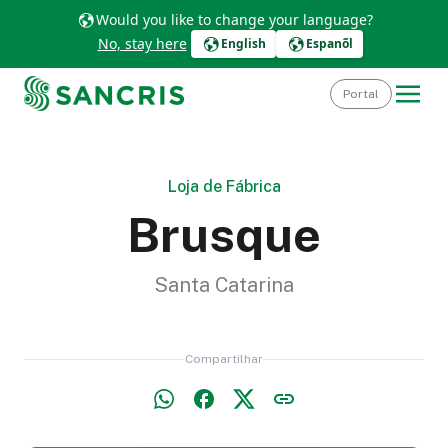
Would you like to change your language?
No, stay here
English
Espanõl
Portal
Loja de Fábrica
Brusque
Santa Catarina
Compartilhar